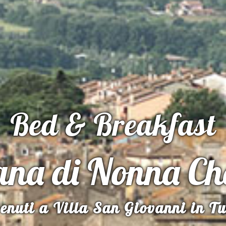
Bed & Breakfast
tana di Nonna Ch
La nostra casa!