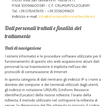
01010 Villa San Giovanni in Tuscia (VT)
P.IVA 10094600581 - C.F. CRLMSM72L20L814Y
Tel. +39.0761476115 - +39.3356091601
Indirizzo e-mail:
info@lafontanadinonnachecchina.it
Dati personali trattati e finalità del
trattamento
Dati di navigazione
I sistemi informatici e le procedure software utilizzate per il
funzionamento di questo sito web acquisiscono alcuni dati
personali la cui trasmissione è implicita nell'uso dei
protocolli di comunicazione di Internet.
In questa categoria di dati rientrano gli indirizzi IP o i nomi a
dominio dei computer e dei terminali utilizzati dagli utenti,
gli indirizzi in notazione URI/URL (Uniform Resource
Identifier/Locator) delle risorse richieste, l'orario della
richiesta, il metodo utilizzato nel sottoporre la richiesta al
server, la dimensione del file ottenuto in risposta, il codice