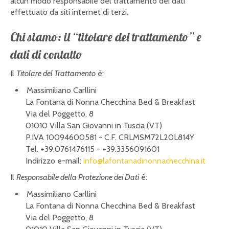
alcun modo responsabile del trattamento dei dati
effettuato da siti internet di terzi.
Chi siamo: il “titolare del trattamento” e
dati di contatto
Il
Titolare del Trattamento
è:
Massimiliano Carllini
La Fontana di Nonna Checchina Bed & Breakfast
Via del Poggetto, 8
01010 Villa San Giovanni in Tuscia (VT)
P.IVA 10094600581 - C.F. CRLMSM72L20L814Y
Tel. +39.0761476115 - +39.3356091601
Indirizzo e-mail:
info@lafontanadinonnachecchina.it
Il
Responsabile della Protezione dei Dati
è:
Massimiliano Carllini
La Fontana di Nonna Checchina Bed & Breakfast
Via del Poggetto, 8